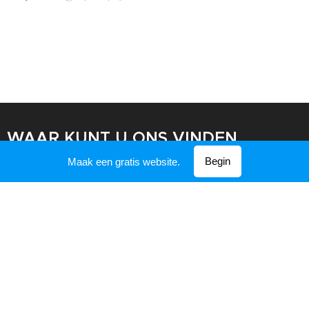
WAAR KUNT U ONS VINDEN
Begin
Maak een gratis website.
t Stappeshof
Weyenberg 27 - 1785 Merchtem
SCHOOLVAKANTIES